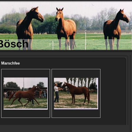
Bösch
Marschfee