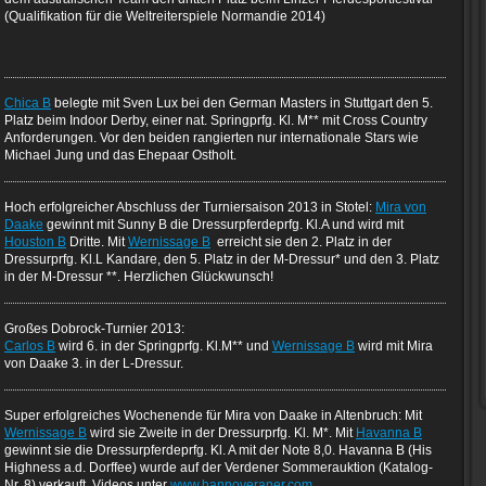
(Qualifikation für die Weltreiterspiele Normandie 2014)
Chica B
belegte mit Sven Lux bei den German Masters in Stuttgart den 5.
Platz beim Indoor Derby, einer nat. Springprfg. Kl. M** mit Cross Country
Anforderungen. Vor den beiden rangierten nur internationale Stars wie
Michael Jung und das Ehepaar Ostholt.
Hoch erfolgreicher Abschluss der Turniersaison 2013 in Stotel:
Mira von
Daake
gewinnt mit Sunny B die Dressurpferdeprfg. Kl.A und wird mit
Houston B
Dritte. Mit
Wernissage B
erreicht sie den 2. Platz in der
Dressurprfg. Kl.L Kandare, den 5. Platz in der M-Dressur* und den 3. Platz
in der M-Dressur **. Herzlichen Glückwunsch!
Großes Dobrock-Turnier 2013:
Carlos B
wird 6. in der Springprfg. Kl.M** und
Wernissage B
wird mit Mira
von Daake 3. in der L-Dressur.
Super erfolgreiches Wochenende für Mira von Daake in Altenbruch: Mit
Wernissage B
wird sie Zweite in der Dressurprfg. Kl. M*. Mit
Havanna B
gewinnt sie die Dressurpferdeprfg. Kl. A mit der Note 8,0. Havanna B (His
Highness a.d. Dorffee) wurde auf der Verdener Sommerauktion (Katalog-
Nr. 8) verkauft. Videos unter
www.hannoveraner.com