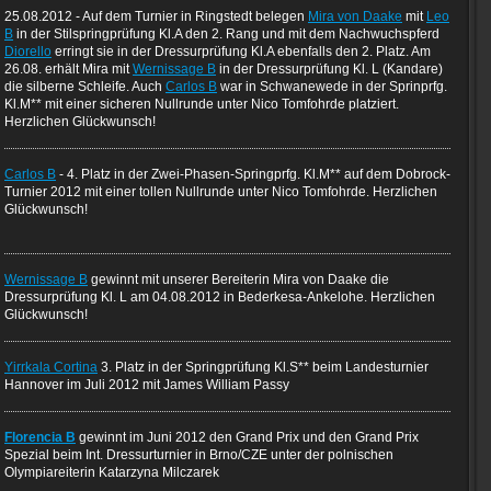
25.08.2012 - Auf dem Turnier in Ringstedt belegen
Mira von Daake
mit
Leo
B
in der Stilspringprüfung Kl.A den 2. Rang und mit dem Nachwuchspferd
Diorello
erringt sie in der Dressurprüfung Kl.A ebenfalls den 2. Platz. Am
26.08. erhält Mira mit
Wernissage B
in der Dressurprüfung Kl. L (Kandare)
die silberne Schleife. Auch
Carlos B
war in Schwanewede in der Sprinprfg.
Kl.M** mit einer sicheren Nullrunde unter Nico Tomfohrde platziert.
Herzlichen Glückwunsch!
Carlos B
- 4. Platz in der Zwei-Phasen-Springprfg. Kl.M** auf dem Dobrock-
Turnier 2012 mit einer tollen Nullrunde unter Nico Tomfohrde. Herzlichen
Glückwunsch!
Wernissage B
gewinnt mit unserer Bereiterin Mira von Daake die
Dressurprüfung Kl. L am 04.08.2012 in Bederkesa-Ankelohe. Herzlichen
Glückwunsch!
Yirrkala Cortina
3. Platz in der Springprüfung Kl.S** beim Landesturnier
Hannover im Juli 2012 mit James William Passy
Florencia B
gewinnt im Juni 2012 den Grand Prix und den Grand Prix
Spezial beim Int. Dressurturnier in Brno/CZE unter der polnischen
Olympiareiterin Katarzyna Milczarek