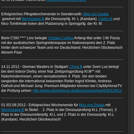
Erfolgreiches Pfingstwochenende in Geestenseth:
Mira von Daake
gewinnt mit
Wernissage B
die Dressurprfg. Kl. L (Kandare).
Carlos B
und
Nico Tomfohrde holen drei Platzierung in Springprfg. der Kl. M.
Beim CSIO **** Linz belegte
Yirrkala Cortina
Anfang Mai unter J.W. Passy
mit der australischen Springreiterequipe im Nationenpreis den 2. Platz
hinter dem schweizer Team und vor Deutschland. Herzlichen Glückwunsch
diesem Paar.
14.11.2012 - German Masters in Stuttgart:
Chica B
unter Sven Lux belegt
bei dem Indoor Derby, einer Nat. Zeitspringprüfung Kl.M** mit
Naturhindernissen, einen sensationellen 4. Platz. Vor den beiden
rangierten die international bekannten Reiter Ingrid Klimke, Andreas
Ostholt und Michael Jung. Premium-Mitglieder können bei ClipMyHorseTV
die Prüfung sehen:
http://www.clipmyhorse.de/de/archive/show/539/12651/
01./02.09.2012 - Erfolgreiches Wochenende für
Mira von Daake
mit
Wernissage B
in Stotel: 2. Platz in der Dressurprüfung Kl.L (Trense), 3.
Platz in der Dressurreiterprfg. Kl.L und 2. Platz in der Dressurprfg. Kl.L
(Kandare). Herzlichen Glückwunsch!