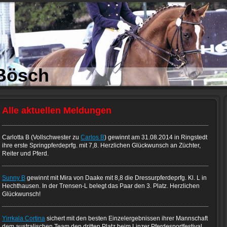
Bösch
Alle aktuellen Meldungen
Carlotta B (Vollschwester zu
Carlos B
) gewinnt am 31.08.2014 in Ringstedt
ihre erste Springpferdeprfg. mit 7,8. Herzlichen Glückwunsch an Züchter,
Reiter und Pferd.
Sunny B
gewinnt mit Mira von Daake mit 8,8 die Dressurpferdeprfg. Kl. L in
Hechthausen. In der Trensen-L belegt das Paar den 3. Platz. Herzlichen
Glückwunsch!
Yirrkala Cortina
sichert mit den besten Einzelergebnissen ihrer Mannschaft
dem australischen Team den dritten Platz beim Linzer Pferdesportfestival