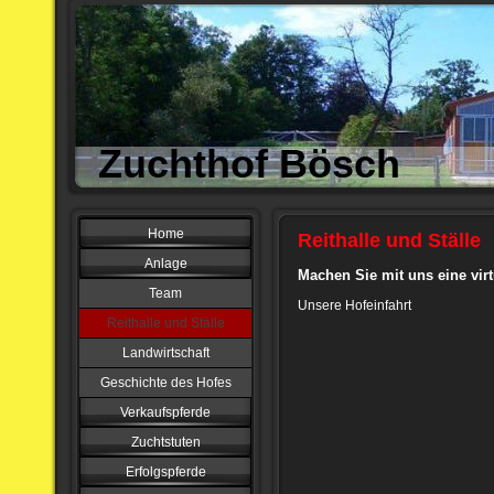
Zuchthof Bösch
Home
Reithalle und Ställe
Anlage
Machen Sie mit uns eine vir
Team
Unsere Hofeinfahrt
Reithalle und Ställe
Landwirtschaft
Geschichte des Hofes
Verkaufspferde
Zuchtstuten
Erfolgspferde